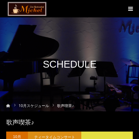
SCHEDULE
ーム
10
月スケジュール
歌声喫茶♪
歌声喫茶♪
ティータイムコンサート
10月