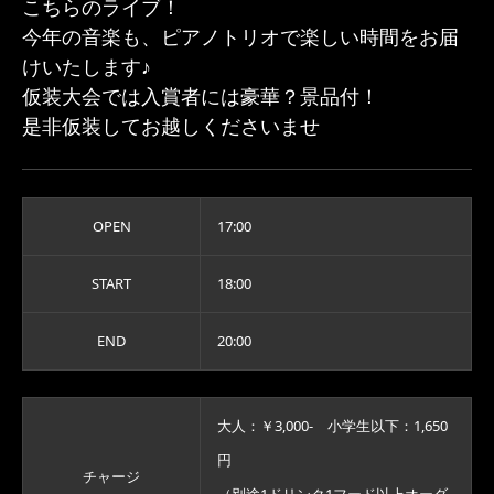
こちらのライブ！
今年の音楽も、ピアノトリオで楽しい時間をお届
けいたします♪
仮装大会では入賞者には豪華？景品付！
是非仮装してお越しくださいませ
OPEN
17:00
START
18:00
END
20:00
大人：￥3,000- 小学生以下：1,650
円
チャージ