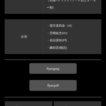
（別途1ドリンク1フード以上オーダ
ー制）
・望月茉莉奈（Vl）
・芝崎紘生(Vc)
出演
・長谷実怜(Pf)
・轟初音(朗読)
flyer.jpeg
flyer.pdf