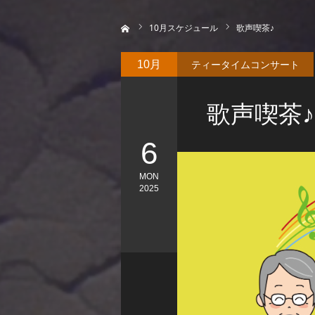
ホーム
10
月スケジュール
歌声喫茶♪
ティータイムコンサート
10月
歌声喫茶♪
6
MON
2025