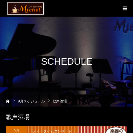
SCHEDULE
ーム
9
月スケジュール
歌声酒場
歌声酒場
ティータイムコンサート
9月