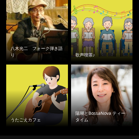
八木光二 フォーク弾き語
り
歌声喫茶♪
陽瑚とBossaNova ティー
うたごえカフェ
タイム