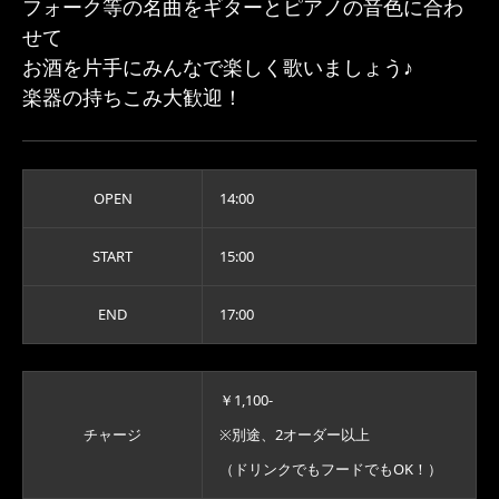
フォーク等の名曲をギターとピアノの音色に合わ
せて
お酒を片手にみんなで楽しく歌いましょう♪
楽器の持ちこみ大歓迎！
OPEN
14:00
START
15:00
END
17:00
￥1,100-
チャージ
※別途、2オーダー以上
（ドリンクでもフードでもOK！）