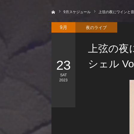
ホーム
9
月スケジュール
上弦の夜にワインと音楽
夜のライブ
9月
上弦の夜
23
シェル V
SAT
2023