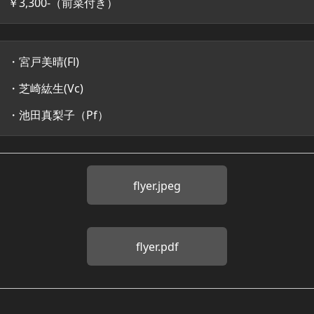
￥3,300-（前菜付き）
・宮戸美晴(Fl)
・芝崎紘生(Vc)
・池田真梨子（Pf）
flyer.jpeg
flyer.pdf