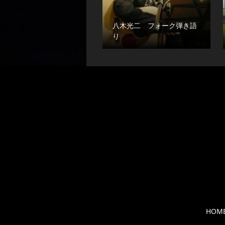
八木光二 フォーク弾き語
り
HOM