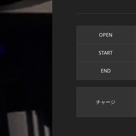
OPEN
START
END
チャージ