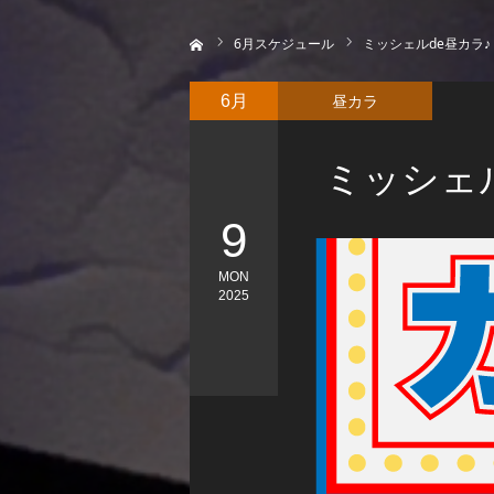
ホーム
6
月スケジュール
ミッシェルde昼カラ♪
昼カラ
6月
ミッシェル
9
MON
2025