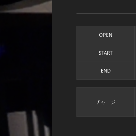
OPEN
START
END
チャージ