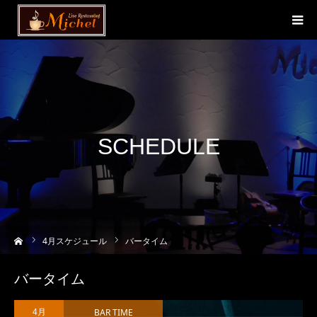
SCHEDULE
ーム
4
月スケジュール
バータイム
バータイム
BAR TIME
4月