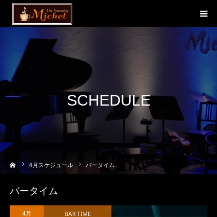
SCHEDULE
ーム
4
月スケジュール
バータイム
バータイム
BAR TIME
4月