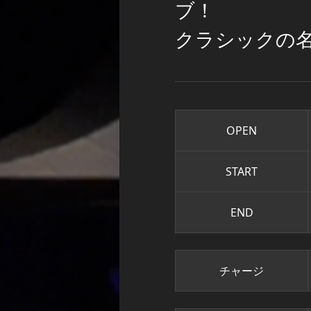
ブ！
クラシックの
OPEN
START
END
チャージ