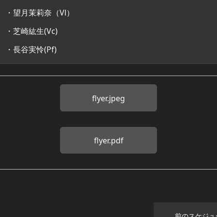
・望月茉莉奈（Vl）
・芝崎紘生(Vc)
・長谷実怜(Pf)
flyer.jpeg
flyer.pdf
前のスケジュ