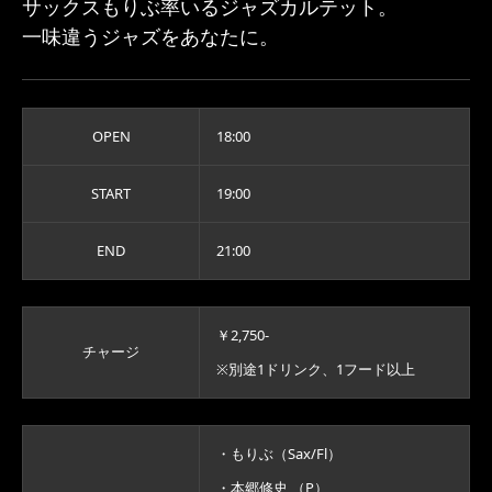
サックスもりぶ率いるジャズカルテット。
一味違うジャズをあなたに。
OPEN
18:00
START
19:00
END
21:00
￥2,750-
チャージ
※別途1ドリンク、1フード以上
・もりぶ（Sax/Fl）
・本郷修史 （P）