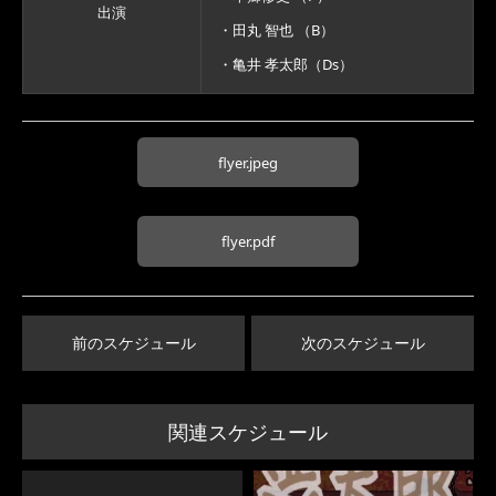
出演
・田丸 智也 （B）
・亀井 孝太郎（Ds）
flyer.jpeg
flyer.pdf
前のスケジュール
次のスケジュール
関連スケジュール