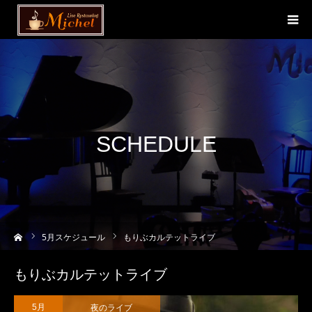
SCHEDULE
ーム
5
月スケジュール
もりぶカルテットライブ
もりぶカルテットライブ
夜のライブ
5月