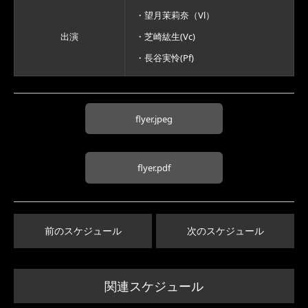
・望月茉莉奈（Vl）
出演
・芝崎紘生(Vc)
・長谷実怜(Pf)
flyer.jpeg
flyer.pdf
前のスケジュール
次のスケジュール
関連スケジュール