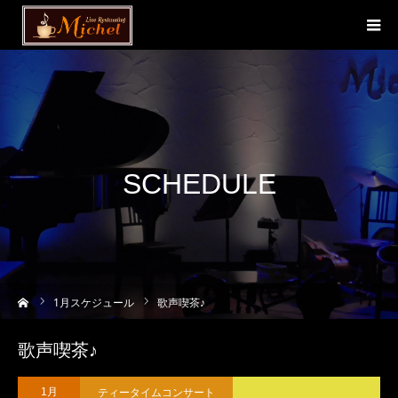
SCHEDULE
ーム
1
月スケジュール
歌声喫茶♪
歌声喫茶♪
ティータイムコンサート
1月