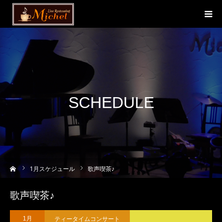
SCHEDULE
ーム
1
月スケジュール
歌声喫茶♪
歌声喫茶♪
ティータイムコンサート
1月