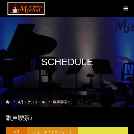
SCHEDULE
ーム
4
月スケジュール
歌声喫茶♪
歌声喫茶♪
ティータイムコンサート
4月