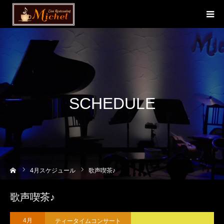
SCHEDULE
ーム
4
月スケジュール
歌声喫茶♪
歌声喫茶♪
ティータイムコンサート
4月