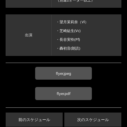
（別途2オーダー以上）
・望月茉莉奈（Vl）
・芝崎紘生(Vc)
出演
・長谷実怜(Pf)
・轟初音(朗読)
flyer.jpeg
flyer.pdf
前のスケジュール
次のスケジュール