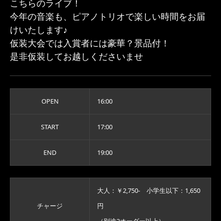
こちらのライブ！
今年の音楽も、ピアノトリオで楽しい時間をお届
けいたします♪
仮装大会では入賞者には豪華？景品付！
是非仮装してお越しくださいませ
OPEN
16:00
START
17:00
END
19:00
大人：￥2,750- 小学生以下：1,650
チャージ
円