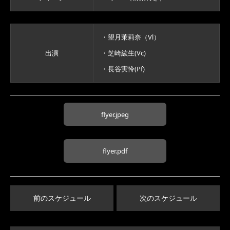
・望月茉莉奈（Vl）
出演
・芝崎紘生(Vc)
・長谷実怜(Pf)
flyer.jpeg
flyer.pdf
前のスケジュール
次のスケジュール