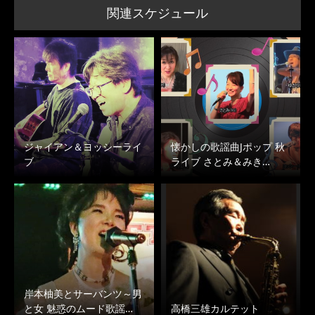
関連スケジュール
ジャイアン＆ヨッシーライ
懐かしの歌謡曲Jポップ 秋
ブ
ライブ さとみ＆みき…
岸本柚美とサーバンツ～男
と女 魅惑のムード歌謡…
高橋三雄カルテット