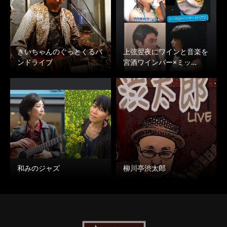
きいちゃんのぐっとくるバ
上弦翌夜にワインと音楽を
ンドライブ
宮酒ワインバー×ミッ…
和みのジャズ
柳川亭渋太郎