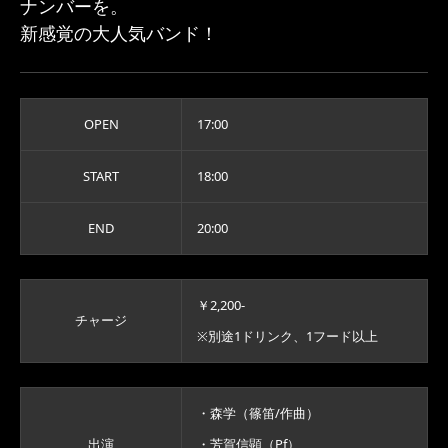
ナンバーを。
新感覚の大人気バンド！
OPEN
17:00
START
18:00
END
20:00
￥2,200-
チャージ
※別途1ドリンク、1フード以上
・森学（篠笛/作曲）
出演
・芳賀信顕（Pf）