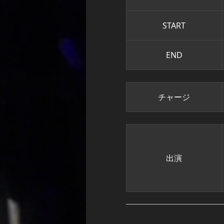
START
END
チャージ
出演