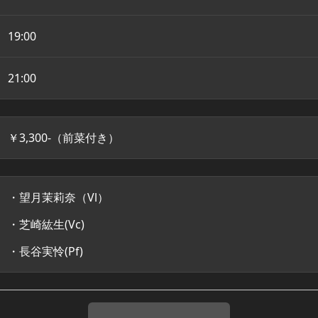
19:00
21:00
￥3,300-（前菜付き）
・望月茉莉奈（Vl）
・芝崎紘生(Vc)
・長谷実怜(Pf)