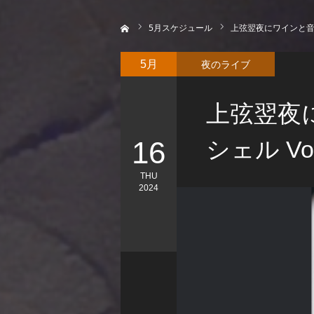
ホーム
5
月スケジュール
上弦翌夜にワインと音楽
夜のライブ
5月
上弦翌夜
16
シェル V
THU
2024