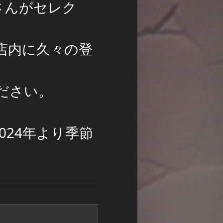
さんがセレク
店内に久々の登
ださい。
24年より季節