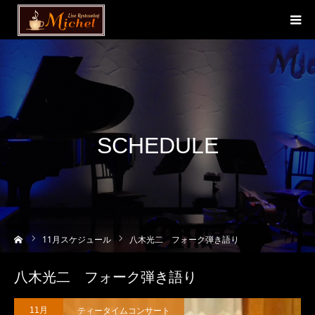
SCHEDULE
ーム
11
月スケジュール
八木光二 フォーク弾き語り
八木光二 フォーク弾き語り
ティータイムコンサート
11月