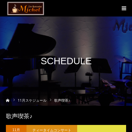
SCHEDULE
ーム
11
月スケジュール
歌声喫茶♪
歌声喫茶♪
ティータイムコンサート
11月