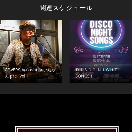
関連スケジュール
COVERS Acoustic きいちゃ
ＤＩＳＣＯ ＮＩＧＨＴ
ん pre- Vol.1
SONGS！