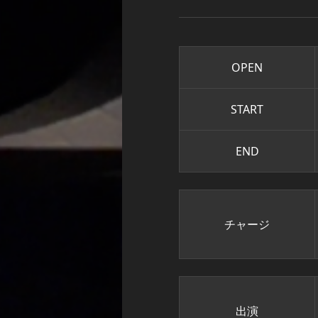
OPEN
START
END
チャージ
出演