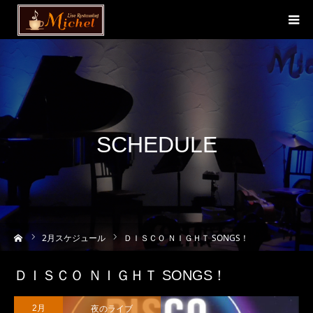
SCHEDULE
ーム
2
月スケジュール
ＤＩＳＣＯ ＮＩＧＨＴ SONGS！
ＤＩＳＣＯ ＮＩＧＨＴ SONGS！
夜のライブ
2月