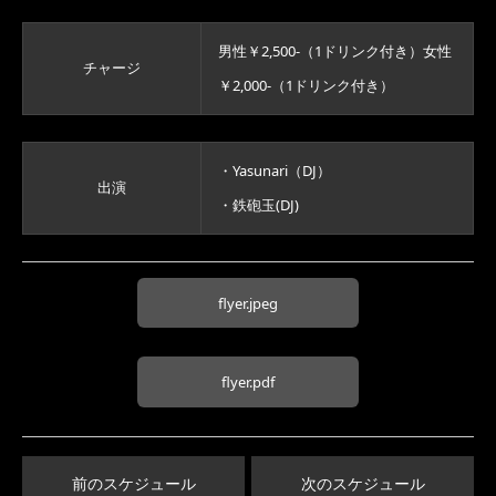
男性￥2,500-（1ドリンク付き）女性
チャージ
￥2,000-（1ドリンク付き）
・Yasunari（DJ）
出演
・鉄砲玉(DJ)
flyer.jpeg
flyer.pdf
前のスケジュール
次のスケジュール