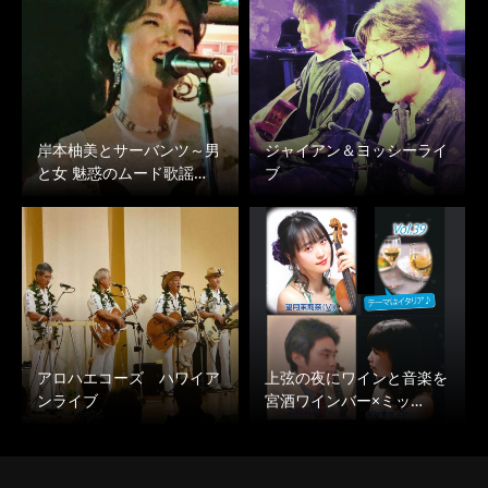
岸本柚美とサーバンツ～男
ジャイアン＆ヨッシーライ
と女 魅惑のムード歌謡…
ブ
アロハエコーズ ハワイア
上弦の夜にワインと音楽を
ンライブ
宮酒ワインバー×ミッ…