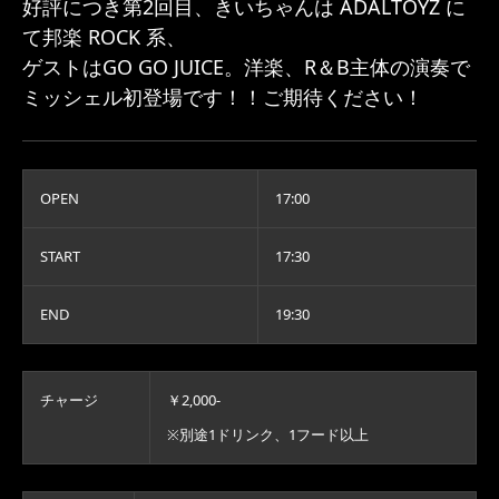
好評につき第2回目、きいちゃんは ADALTOYZ に
て邦楽 ROCK 系、
ゲストはGO GO JUICE。洋楽、R＆B主体の演奏で
ミッシェル初登場です！！ご期待ください！
OPEN
17:00
START
17:30
END
19:30
チャージ
￥2,000-
※別途1ドリンク、1フード以上