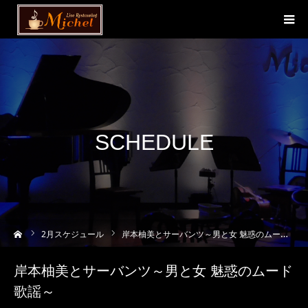
SCHEDULE
ーム
2
月スケジュール
岸本柚美とサーバンツ～男と女 魅惑のムード歌謡～
岸本柚美とサーバンツ～男と女 魅惑のムード
歌謡～