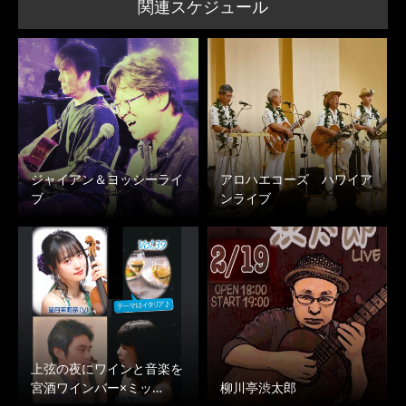
関連スケジュール
ジャイアン＆ヨッシーライ
アロハエコーズ ハワイア
ブ
ンライブ
上弦の夜にワインと音楽を
宮酒ワインバー×ミッ…
柳川亭渋太郎