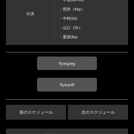
・照井（Key）
出演
・中村(Gt)
・山口（Dr）
・栗原(Ba)
flyer.jpeg
flyer.pdf
前のスケジュール
次のスケジュール