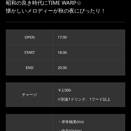
昭和の良き時代にTIME WARP☆
懐かしいメロディーが秋の夜にぴったり！
OPEN
17:30
START
18:30
END
20:30
￥2,500-
チャージ
※別途1ドリンク、1フード以上
・岸本柚美(Vo)
・中谷(Gt/Vo)