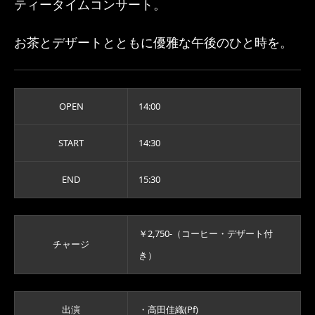
ティータイムコンサート。
お茶とデザートとともに優雅な午後のひと時を。
OPEN
14:00
START
14:30
END
15:30
￥2,750-（コーヒー・デザート付
チャージ
き）
出演
・高田佳織(Pf)