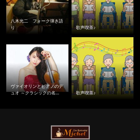
八木光二 フォーク弾き語
り
歌声喫茶♪
ヴァイオリンとピアノのデ
ュオ ～クラシックの名…
歌声喫茶♪