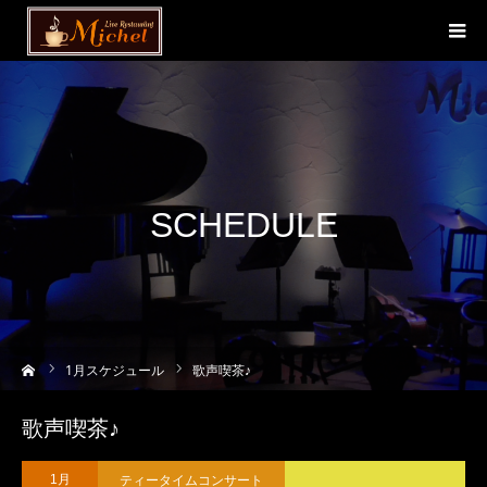
SCHEDULE
ーム
1
月スケジュール
歌声喫茶♪
歌声喫茶♪
ティータイムコンサート
1月