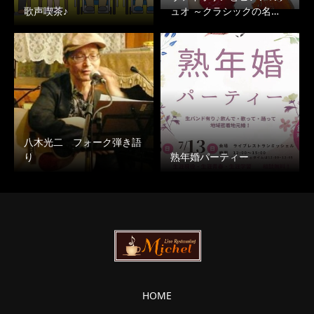
歌声喫茶♪
ュオ ～クラシックの名…
八木光二 フォーク弾き語
り
熟年婚パーティー
HOME