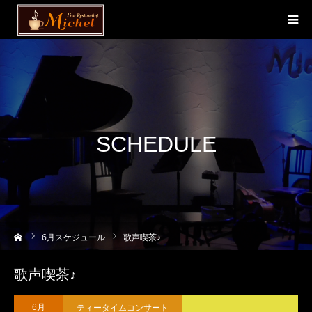
SCHEDULE
ーム
6
月スケジュール
歌声喫茶♪
歌声喫茶♪
ティータイムコンサート
6月