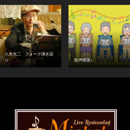
八木光二 フォーク弾き語
り
歌声喫茶♪