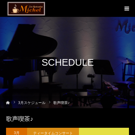
SCHEDULE
ーム
3
月スケジュール
歌声喫茶♪
歌声喫茶♪
ティータイムコンサート
3月