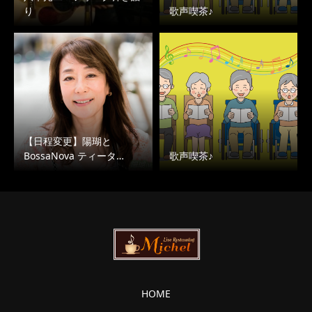
り
歌声喫茶♪
【日程変更】陽瑚と
BossaNova ティータ…
歌声喫茶♪
HOME