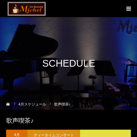
SCHEDULE
ーム
4
月スケジュール
歌声喫茶♪
歌声喫茶♪
ティータイムコンサート
4月