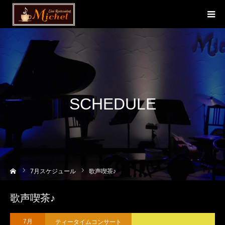
SCHEDULE
ーム
7
月スケジュール
歌声喫茶♪
歌声喫茶♪
ティータイムコンサート
7月