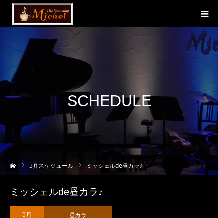
SCHEDULE
ーム
5
月スケジュール
ミッシェルde昼カラ♪
ミッシェルde昼カラ♪
昼カラ
5月