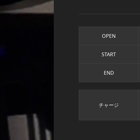
OPEN
START
END
チャージ