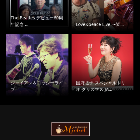
The Beatles デビュー60周
年記念 …
Love&peace Live 〜皆…
ジャイアン＆ヨッシーライ
国府弘子 スペシャルトリ
ブ
オ クリスマス JA…