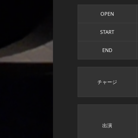
OPEN
START
END
チャージ
出演