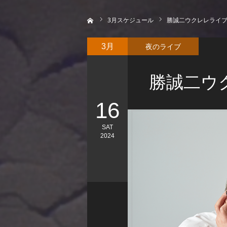
ホーム
3
月スケジュール
勝誠二ウクレレライ
夜のライブ
3月
勝誠二ウ
16
SAT
2024