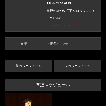
TEL.0463-59-9825
秦野市南矢名1丁目5-13 タウンニュ
ースビル2F
https://live-michel.jp/
出演
・藤澤ノリマサ
前のスケジュール
次のスケジュール
関連スケジュール