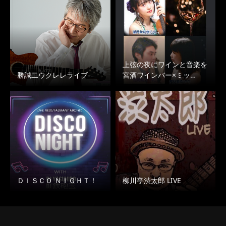
上弦の夜にワインと音楽を
勝誠二ウクレレライブ
宮酒ワインバー×ミッ…
ＤＩＳＣＯ ＮＩＧＨＴ！
柳川亭渋太郎 LIVE