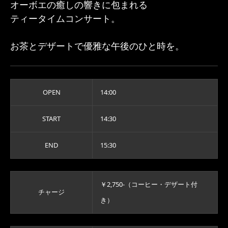
オーボエの癒しの響きに包まれる
ティータイムコンサート。
お茶とデザートで優雅な午後のひと時を。
OPEN
14:00
START
14:30
END
15:30
￥2,750-（コーヒー・デザート付
チャージ
き）