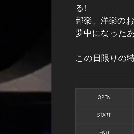
る!
邦楽、洋楽の
夢中になった
この日限りの
OPEN
START
END