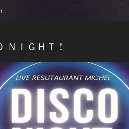
ＨＴ！
Ｏ ＮＩＧＨＴ！