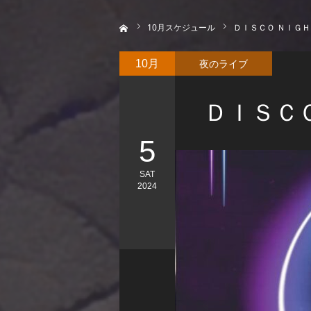
ホーム
10
月スケジュール
ＤＩＳＣＯ ＮＩＧ
夜のライブ
10月
ＤＩＳＣ
5
SAT
2024