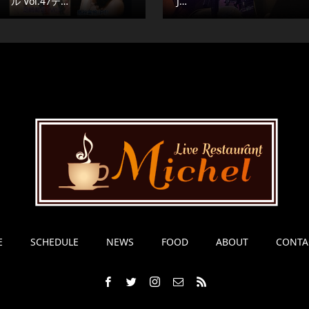
ル Vol.47テ…
J…
E
SCHEDULE
NEWS
FOOD
ABOUT
CONTA