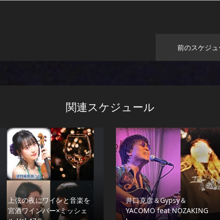
前のスケジュ
関連スケジュール
上弦の夜にワインと音楽を
井口克彦＆Gypsy＆
宮酒ワインバー×ミッシェ
YACOMO feat NOZAKING