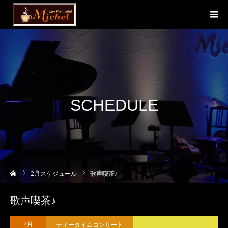
SCHEDULE
ーム
2
月スケジュール
歌声喫茶♪
歌声喫茶♪
ティータイムコンサート
2月