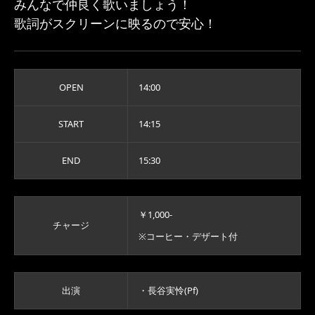
みんなで仲良く歌いましょう！
歌詞がスクリーンに映るので安心！
OPEN
14:00
START
14:15
END
15:30
￥1,000-
チャージ
※コーヒー・デザート付
出演
・長谷実怜(Pf)