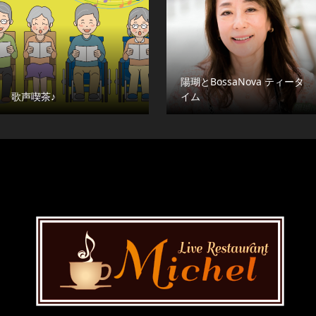
陽瑚とBossaNova ティータ
歌声喫茶♪
イム