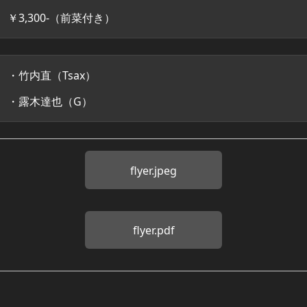
￥3,300-（前菜付き）
・竹内直（Tsax）
・露木達也（G）
flyer.jpeg
flyer.pdf