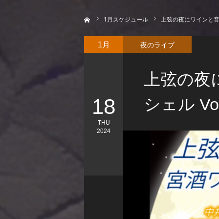
ホーム
1
月スケジュール
上弦の夜にワインと音楽
夜のライブ
1月
上弦の夜
18
シェル V
THU
2024