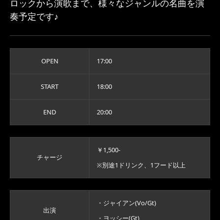
ロックから演歌まで、様々なジャンルの名曲を演
奏予定です♪
OPEN
17:00
START
18:00
END
20:00
￥1,500-
チャージ
※別途1ドリンク、1フード以上
・ジャイアン(Vo/Gt)
出演
・ヨッシー(Gt)