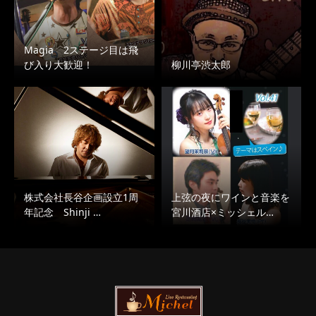
Magia 2ステージ目は飛
び入り大歓迎！
柳川亭渋太郎
株式会社長谷企画設立1周
上弦の夜にワインと音楽を
年記念 Shinji …
宮川酒店×ミッシェル…