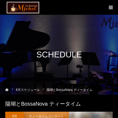
SCHEDULE
ーム
8
月スケジュール
陽瑚とBossaNova ティータイム
陽瑚とBossaNova ティータイム
ティータイムコンサート
8月