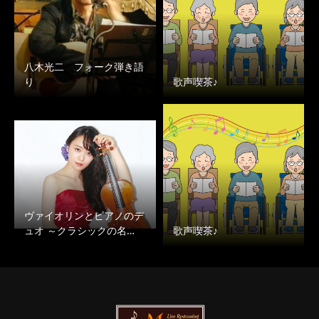
八木光二 フォーク弾き語
り
歌声喫茶♪
ヴァイオリンとピアノのデ
ュオ ～クラシックの名…
歌声喫茶♪