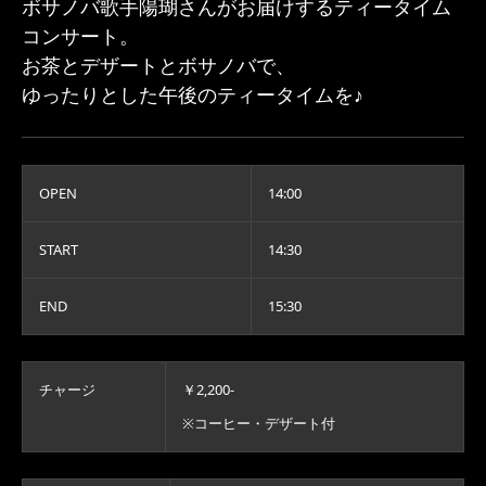
ボサノバ歌手陽瑚さんがお届けするティータイム
コンサート。
お茶とデザートとボサノバで、
ゆったりとした午後のティータイムを♪
OPEN
14:00
START
14:30
END
15:30
チャージ
￥2,200-
※コーヒー・デザート付