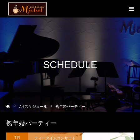
SCHEDULE
ーム
7
月スケジュール
熟年婚パーティー
熟年婚パーティー
ティータイムコンサート
7月