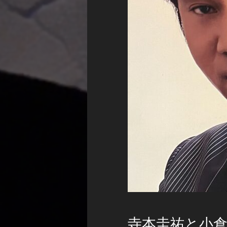
寺本圭祐と小