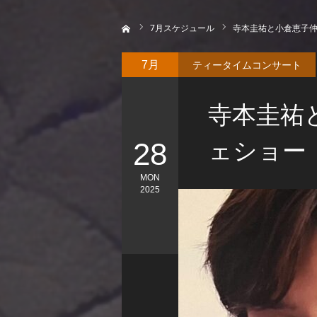
ホーム
7
月スケジュール
寺本圭祐と小倉恵子
ティータイムコンサート
7月
寺本圭祐
28
ェショー
MON
2025