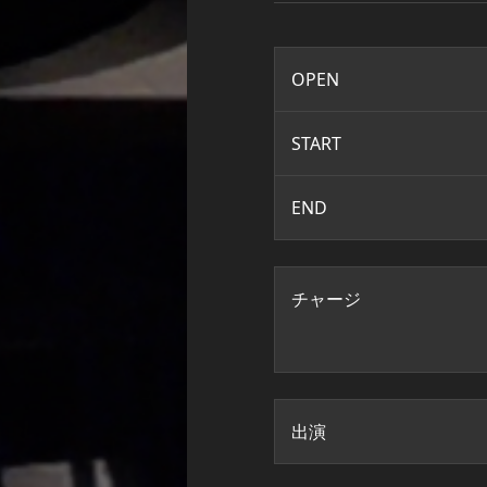
OPEN
START
END
チャージ
出演