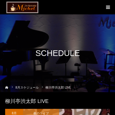
SCHEDULE
ーム
8
月スケジュール
柳川亭渋太郎 LIVE
柳川亭渋太郎 LIVE
夜のライブ
8月