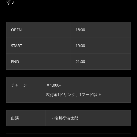
す♪
OPEN
18:00
START
19:00
END
21:00
チャージ
￥1,000-
※別途1ドリンク、1フード以上
出演
・柳川亭渋太郎